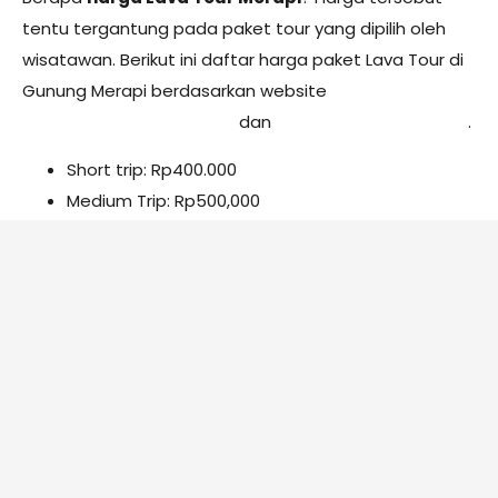
tentu tergantung pada paket tour yang dipilih oleh
wisatawan. Berikut ini daftar harga paket Lava Tour di
Gunung Merapi berdasarkan website
Lavatourmerapijogja.com
dan
Jeeplavatourjogja.com
.
Short trip: Rp400.000
Medium Trip: Rp500,000
Sunrise Trip: Rp500,000
Long Trip: Rp600.000
Apakah
harga paket Lava Tour Merapi
di atas
merupakan penawaran terbaik? Ya, tentu saja. Lava
Tour Merapi yang disediakan oleh penyelenggara lain
umumnya Rp25.000 – Rp50.000 lebih mahal. Selain itu,
fasilitas dan kualitas pelayanan yang ditawarkan juga
tidak sama.