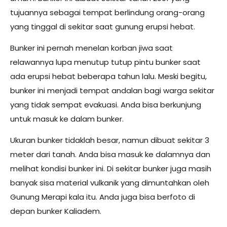
tujuannya sebagai tempat berlindung orang-orang
yang tinggal di sekitar saat gunung erupsi hebat.
Bunker ini pernah menelan korban jiwa saat
relawannya lupa menutup tutup pintu bunker saat
ada erupsi hebat beberapa tahun lalu. Meski begitu,
bunker ini menjadi tempat andalan bagi warga sekitar
yang tidak sempat evakuasi. Anda bisa berkunjung
untuk masuk ke dalam bunker.
Ukuran bunker tidaklah besar, namun dibuat sekitar 3
meter dari tanah. Anda bisa masuk ke dalamnya dan
melihat kondisi bunker ini. Di sekitar bunker juga masih
banyak sisa material vulkanik yang dimuntahkan oleh
Gunung Merapi kala itu. Anda juga bisa berfoto di
depan bunker Kaliadem.