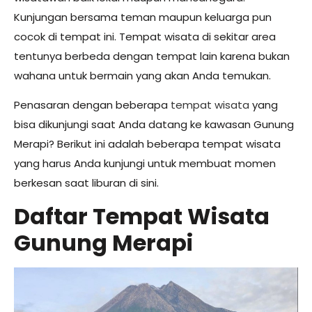
Kunjungan bersama teman maupun keluarga pun
cocok di tempat ini. Tempat wisata di sekitar area
tentunya berbeda dengan tempat lain karena bukan
wahana untuk bermain yang akan Anda temukan.
Penasaran dengan beberapa
tempat wisata
yang
bisa dikunjungi saat Anda datang ke kawasan Gunung
Merapi? Berikut ini adalah beberapa tempat wisata
yang harus Anda kunjungi untuk membuat momen
berkesan saat liburan di sini.
Daftar Tempat Wisata
Gunung Merapi