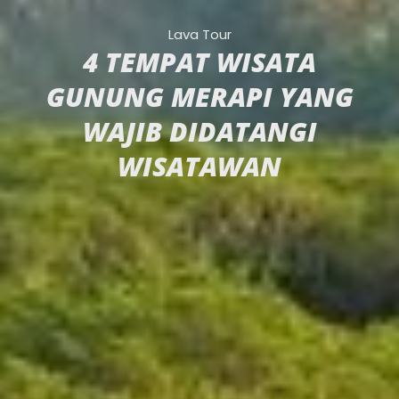
Lava Tour
4 TEMPAT WISATA
GUNUNG MERAPI YANG
WAJIB DIDATANGI
WISATAWAN