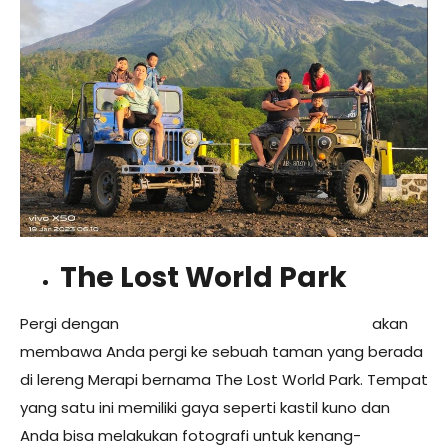
The Lost World Park
Pergi dengan
http://lavatourmerapijogja.com/
akan
membawa Anda pergi ke sebuah taman yang berada
di lereng Merapi bernama The Lost World Park. Tempat
yang satu ini memiliki gaya seperti kastil kuno dan
Anda bisa melakukan fotografi untuk kenang-