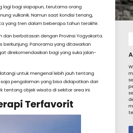
 lagi bagi siapapun, terutama orang
unung vulkanik. Namun saat kondisi tenang,
ta yang tren dalam beberapa tahun terakhir.
h dan berbatasan dengan Provinsi Yogyakarta.
is berkunjung. Panorama yang ditawarkan
t direkomendasikan bagi yang suka jalan-
A
W
m
datangi untuk mengenal lebih jauh tentang
s
pa saja pengalaman yang bisa didapatkan dari
p
 tentang objek wisata di sekitar area ini.
s
d
api Terfavorit
m
t